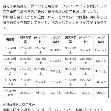
自分で横断幕をデザインする場合は、フォントサイズや余白バラン
スを事前に調べる方が失敗に繋がらないので把握しましょう。
横断幕を見る人がどの位置にいて、どのぐらいの距離に横断幕を設
置するのかを想定しておくと、ベストなフォントサイズが分かりま
す。
和文文字
pt(ポイン
px(ピク
英文文字
pt(ポイン
px(ピク
視距離
高
ト)
セル)
高
ト)
セル)
30mの場
120mm以
1240.5以
90mm以
1654以上
930以上
1240以上
合
上
上
上
20mの場
80mm以
826.5以
60mm以
620.25以
1102以上
827以上
合
上
上
上
上
10mの場
40mm以
413.25以
30mm以
309.75以
551以上
413以上
合
上
上
上
上
4～5mの
20mm以
15mm以
155.25以
207以上
276以上
207以上
場合
上
上
上
1～2mの
9mm以上
93以上
124以上
7mm以上
72以上
96以上
場合
※斜体部分は引用部分。
出典：国土交通省ホームページ バリアフリー整備ガイドライン