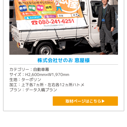
株式会社せのお 窓屋様
カテゴリー：自動車幕
サイズ：H2,600mm×W1,970mm
生地：ターポリン
加工：上下各7ヵ所・左右各12ヵ所ハトメ
プラン：データ入稿プラン
取材ページはこちら▶