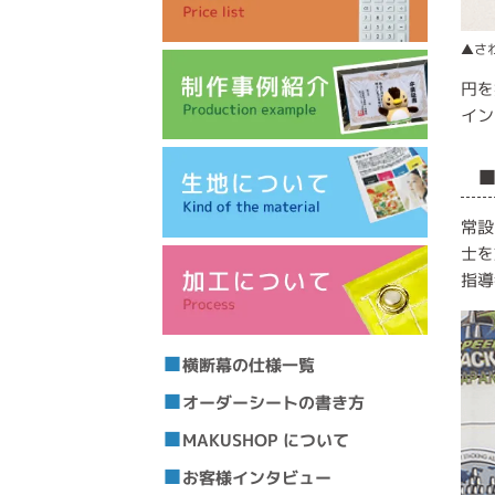
▲さ
円を
イン
常設
士を
指導
横断幕の仕様一覧
オーダーシートの書き方
MAKUSHOP について
お客様インタビュー