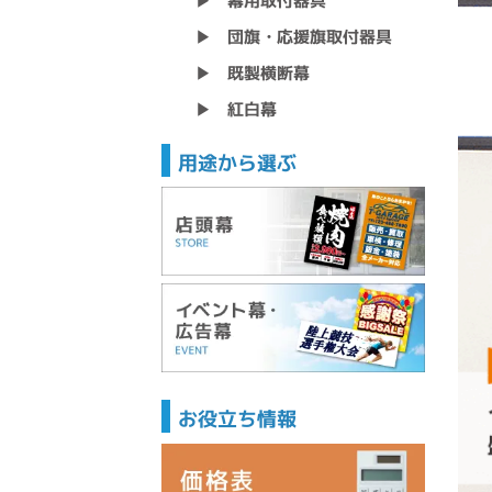
幕用取付器具
▶
団旗・応援旗取付器具
▶
既製横断幕
▶
紅白幕
▶
用途から選ぶ
お役立ち情報