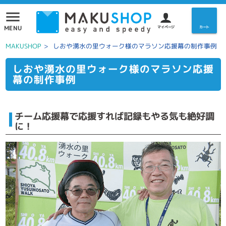
menu
MENU
マイページ
カート
MAKUSHOP
>
しおや湧水の里ウォーク様のマラソン応援幕の制作事例
しおや湧水の里ウォーク様のマラソン応援
幕の制作事例
チーム応援幕で応援すれば記録もやる気も絶好調
に！