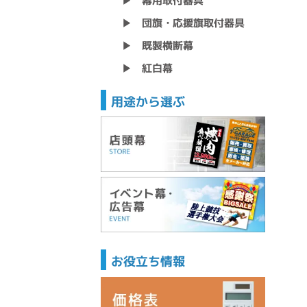
幕用取付器具
▶
団旗・応援旗取付器具
▶
既製横断幕
▶
紅白幕
▶
用途から選ぶ
お役立ち情報