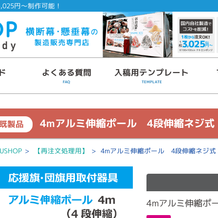
,025円～制作可能！
ド
よくある質問
入稿用テンプレート
FAQ
TEMPLATE
4mアルミ伸縮ポール 4段伸縮ネジ式
既製品
USHOP
>
【再注文処理用】
>
4mアルミ伸縮ポール 4段伸縮ネジ式
4mアルミ伸縮ポ