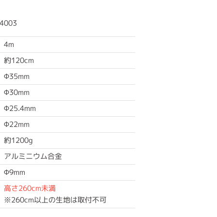
4003
4m
約120cm
Φ35mm
Φ30mm
Φ25.4mm
Φ22mm
約1200g
アルミニウム合金
Φ9mm
高さ260cm未満
※260cm以上の生地は取付不可