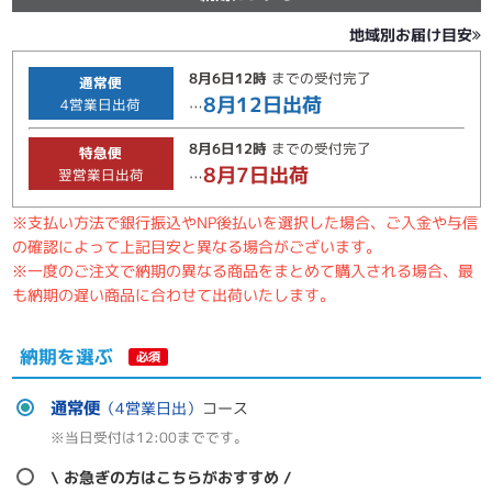
地域別お届け目安
8月6日
12時
までの
受付完了
通常便
8月12日
出荷
4
営業日出荷
…
8月6日
12時
までの
受付完了
特急便
8月7日
出荷
翌営業日出荷
…
※支払い方法で銀行振込やNP後払いを選択した場合、ご入金や与信
の確認によって上記目安と異なる場合がございます。
※一度のご注文で納期の異なる商品をまとめて購入される場合、最
も納期の遅い商品に合わせて出荷いたします。
納期を選ぶ
必須
通常便
（4営業日出）
コース
※当日受付は12:00までです。
\ お急ぎの方はこちらがおすすめ /