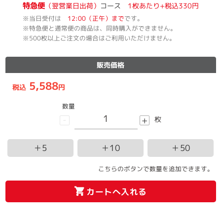
特急便
（翌営業日出荷）
コース
1枚あたり+税込330円
※当日受付は
12:00（正午）まで
です。
※特急便と通常便の商品は、同時購入ができません。
※500枚以上ご注文の場合はご利用いただけません。
販売価格
5,588
税込
円
数量
-
+
枚
＋5
＋10
＋50
こちらのボタンで数量を追加できます。
カートへ入れる