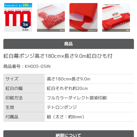
商品
紅白幕ポンジ高さ180cm×長さ9.0m紅白ひも付
商品番号：KH005-05IN
サイズ
高さ180cm×長さ9.0m
紅白の幅
紅白それぞれ約20cm
印刷方法
フルカラーダイレクト捺染印刷
生地
テトロンポンジ
付属品
紐（太さ：約8mm）
納期について