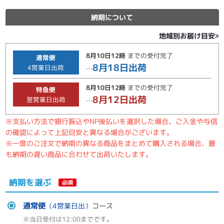
納期について
地域別お届け目安
8月10日
12時
までの
受付完了
通常便
8月18日
出荷
4
営業日出荷
…
8月10日
12時
までの
受付完了
特急便
8月12日
出荷
翌営業日出荷
…
※支払い方法で銀行振込やNP後払いを選択した場合、ご入金や与信
の確認によって上記目安と異なる場合がございます。
※一度のご注文で納期の異なる商品をまとめて購入される場合、最
も納期の遅い商品に合わせて出荷いたします。
納期を選ぶ
必須
通常便
（4営業日出）
コース
※当日受付は12:00までです。