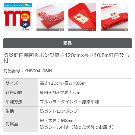
商品
防炎紅白幕防炎ポンジ高さ120cm×長さ10.8m紅白ひも
付
商品番号：KHB004-06IN
サイズ
高さ120cm×長さ10.8m
紅白の幅
紅白それぞれ約17cm
印刷方法
フルカラーダイレクト捺染印刷
生地
防炎テトロンポンジ
紐（太さ：約8mm）
付属品
防炎シール付き（貼った状態でお届け）