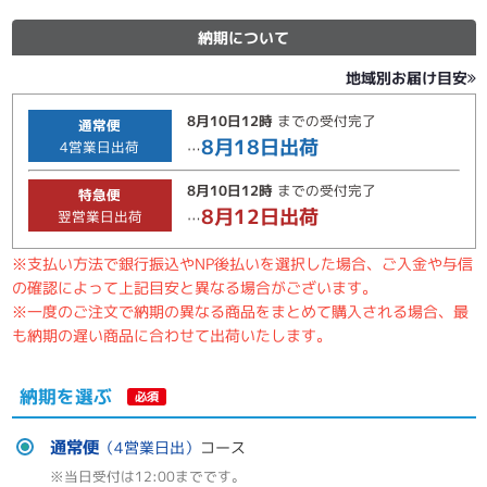
納期について
地域別お届け目安
8月10日
12時
までの
受付完了
通常便
8月18日
出荷
4
営業日出荷
…
8月10日
12時
までの
受付完了
特急便
8月12日
出荷
翌営業日出荷
…
※支払い方法で銀行振込やNP後払いを選択した場合、ご入金や与信
の確認によって上記目安と異なる場合がございます。
※一度のご注文で納期の異なる商品をまとめて購入される場合、最
も納期の遅い商品に合わせて出荷いたします。
納期を選ぶ
必須
通常便
（4営業日出）
コース
※当日受付は12:00までです。