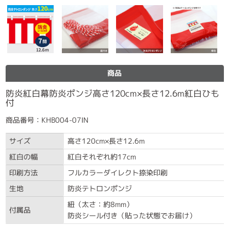
商品
防炎紅白幕防炎ポンジ高さ120cm×長さ12.6m紅白ひも
付
商品番号：KHB004-07IN
サイズ
高さ120cm×長さ12.6m
紅白の幅
紅白それぞれ約17cm
印刷方法
フルカラーダイレクト捺染印刷
生地
防炎テトロンポンジ
紐（太さ：約8mm）
付属品
防炎シール付き（貼った状態でお届け）