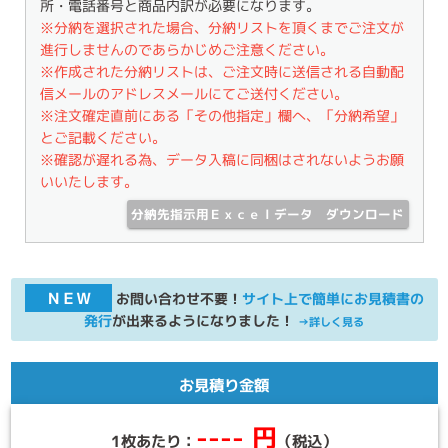
所・電話番号と商品内訳が必要になります。
※分納を選択された場合、分納リストを頂くまでご注文が
進行しませんのであらかじめご注意ください。
※作成された分納リストは、ご注文時に送信される自動配
信メールのアドレスメールにてご送付ください。
※注文確定直前にある「その他指定」欄へ、「分納希望」
とご記載ください。
※確認が遅れる為、データ入稿に同梱はされないようお願
いいたします。
分納先指示用Ｅｘｃｅｌデータ ダウンロード
ＮＥＷ
お問い合わせ不要！
サイト上で簡単にお見積書の
発行
が出来るようになりました！
→詳しく見る
お見積り金額
---- 円
1枚あたり：
（税込）