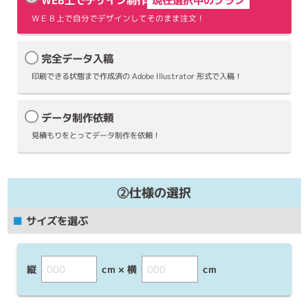
WEB上でデザイン制作
現在選択中のプラン
ＷＥＢ上で自分でデザインしてそのまま注文！
完全データ入稿
印刷できる状態まで作成済の Adobe Illustrator 形式で入稿！
データ制作依頼
見積もりをとってデータ制作を依頼！
②仕様の選択
■
サイズを選ぶ
縦
cm × 横
cm