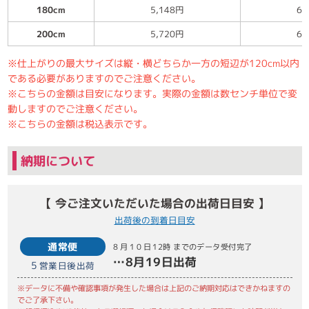
180cm
5,148円
6,
200cm
5,720円
6,
※仕上がりの最大サイズは縦・横どちらか一方の短辺が120cm以内
である必要がありますのでご注意ください。
※こちらの金額は目安になります。実際の金額は数センチ単位で変
動しますのでご注意ください。
※こちらの金額は税込表示です。
納期について
【 今ご注文いただいた場合の出荷日目安 】
出荷後の到着日目安
通常便
8月10日
12時 までのデータ受付完了
…
8月19日
出荷
5
営業日後出荷
※データに不備や確認事項が発生した場合は上記のご納期対応はできかねますの
でご了承下さい。