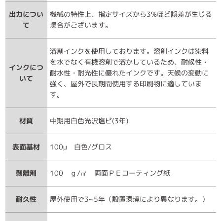
出力につい
機械の特性上、指定サイズから3%ほど誤差が生じる
て
場合がございます。
溶剤インクを使用しております。溶剤インクは染料
を水でなく有機溶剤で溶かしているため、耐候性・
インクにつ
耐水性・耐光性に優れたインクです。天候の変動に
いて
強く、屋外で長期間使用する印刷物に適していま
す。
材質
中期用白色光沢塩ビ(3年)
表面基材
100μ 白色/グロス
剥離剤
100 ｇ/㎡ 両面ＰＥコーティング紙
耐久性
屋外使用で3~5年（設置環境により異なります。）