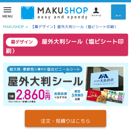
menu
MENU
マイページ
カート
MAKUSHOP
>
【幕デザイン】屋外大判シール（塩ビシート印刷）
屋外大判シール（塩ビシート印
幕デザイン
刷）
注文・見積りはこちら