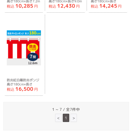
高さ180cm×長さ7.2m
高さ180cm×長さ9.0m
高さ180cm×長さ
10,285
12,430
14,245
紅白ひも付
紅白ひも付
10.8m紅白ひも付
税込
円
税込
円
税込
円
防炎紅白幕防炎ポンジ
高さ180cm×長さ
16,500
12.6m紅白ひも付
税込
円
1 ~ 7 / 全7件中
<
1
>