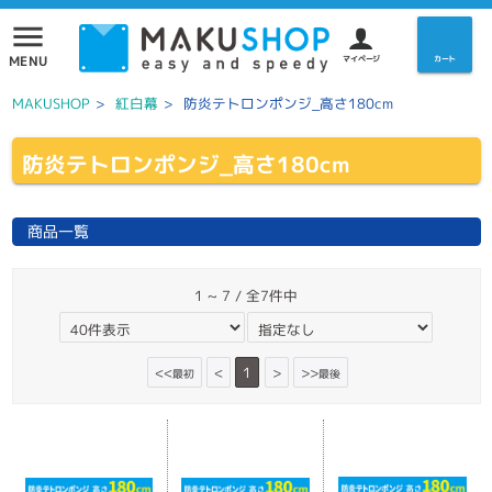
menu
MENU
マイページ
カート
MAKUSHOP
>
紅白幕
>
防炎テトロンポンジ_高さ180cm
防炎テトロンポンジ_高さ180cm
商品一覧
1 ~ 7 / 全7件中
<<
<
1
>
>>
最初
最後