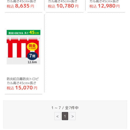
カル高さ45cm×長さ
カル高さ45cm×長さ
カル高さ45cm×長さ
8,635
10,780
12,980
7.2m紅白ひも付
9.0m紅白ひも付
10.8m紅白ひも付
税込
円
税込
円
税込
円
防炎紅白幕防炎トロピ
カル高さ45cm×長さ
15,070
12.6m紅白ひも付
税込
円
1 ~ 7 / 全7件中
<
1
>