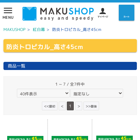
menu
MENU
マイページ
カート
MAKUSHOP
>
紅白幕
>
防炎トロピカル_高さ45cm
防炎トロピカル_高さ45cm
商品一覧
1 ~ 7 / 全7件中
<<
<
1
>
>>
最初
最後