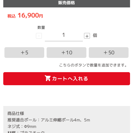
販売価格
16,900
税込
円
数量
-
+
個
＋5
＋10
＋50
こちらのボタンで数量を追加できます。
カートへ入れる
商品仕様
推奨適合ポール：アルミ伸縮ポール4m、5m
ネジ式：Φ9mm
材質：プラスチック