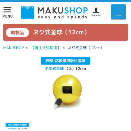
menu
MENU
マイページ
カート
ネジ式金球（12cm）
既製品
MAKUSHOP
>
【再注文処理用】
>
ネジ式金球（12cm）