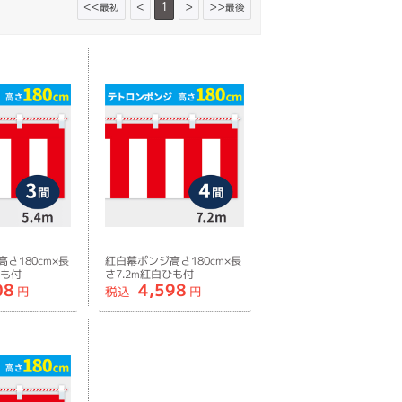
<<
<
1
>
>>
最初
最後
さ180cm×長
紅白幕ポンジ高さ180cm×長
ひも付
さ7.2m紅白ひも付
08
4,598
円
税込
円