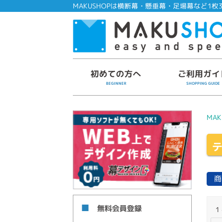
MAKUSHOPは横断幕・懸垂幕・足場幕など1枚3
初めての方へ
ご利用ガイ
BEGINNER
SHOPPING GUIDE
MAK
テ
商
無料会員登録
1