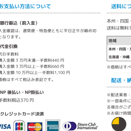
お支払い方法について
送料に
本州・四国・
 銀行振込（前入金）
送料は無料
入金確認は、通常便・特急便ともに平日正午が締め切
となります。
地域
 代金引換
本州・四国・
代引手数料
北海道・沖縄
購入金額 3 万円未満…手数料440 円
購入金額 3 万円以上…手数料660 円
※価格はす
購入金額 10 万円以上…手数料1,100 円
価格はすべて税込み表記です。
配送・
 NP 後払い・NP掛払い
※配送業者
手数料税込370 円
※一部条件
る場合がご
※お届け時
 クレジットカード決済