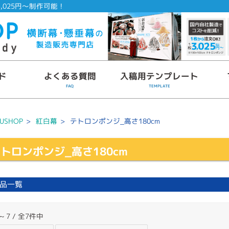
,025円～制作可能！
ド
よくある質問
入稿用テンプレート
FAQ
TEMPLATE
USHOP
>
紅白幕
>
テトロンポンジ_高さ180cm
トロンポンジ_高さ180cm
品一覧
 ~ 7 / 全7件中