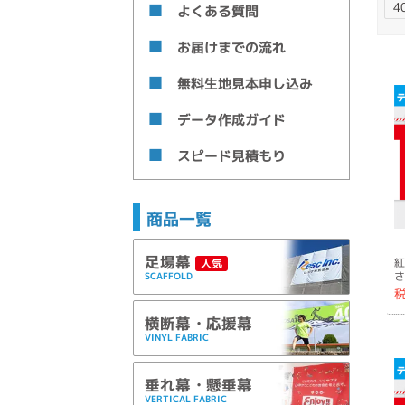
よくある質問
お届けまでの流れ
無料生地見本申し込み
データ作成ガイド
スピード見積もり
商品一覧
足場幕
紅
人気
さ
SCAFFOLD
横断幕・応援幕
VINYL FABRIC
垂れ幕・懸垂幕
VERTICAL FABRIC