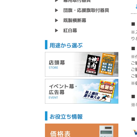
幕用取付器具
▶
団旗・応援旗取付器具
▶
既製横断幕
▶
■
紅白幕
▶
※
り
用途から選ぶ
■
※
ご
ご
ご
※
■
※
お役立ち情報
■