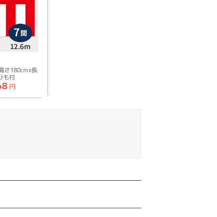
さ180cm×長
白ひも付
68
円